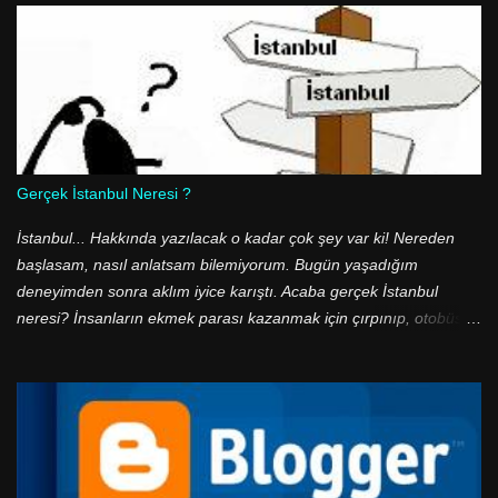
gerektirecek bir yanlış bulunmasa da bazı arkadaşların hataya
düştüklerini farkettim. Şablon kodları arasında p class='comment-
footer' satırını arayan arkadaşlar buldukları ilk satırı benim
yazımda verdiğim kodlara uyup uymadığını denetlemeden yeni
kodlar ile değiştiriyorlar. Şablonunuzda iki adet p class='comment-
footer' sınıfı var. Lütfen bulduğunuz kodların yazıdaki ile aynı
olduğuna dikkat edin.
Gerçek İstanbul Neresi ?
İstanbul... Hakkında yazılacak o kadar çok şey var ki! Nereden
başlasam, nasıl anlatsam bilemiyorum. Bugün yaşadığım
deneyimden sonra aklım iyice karıştı. Acaba gerçek İstanbul
neresi? İnsanların ekmek parası kazanmak için çırpınıp, otobüs
duraklarında ve ucuz halk ekmek büfelerinde metrelerce kuyruk
olduğu, geceleri binbir suçun işlendiği, sefaletin diz boyu olduğu o
gri renkli şehir mi? Yoksa yeşil ile mavinin buluştuğu, tarihi eserleri
ve doğal güzelliklerin birbiri ardı sıralandığı, boğaza nazır yalıların
olduğu bir cennet mi? Aslında aradaki zıtlıklar çok daha güzel, çok
daha belirgin dile getirilebilir. Ancak ben daha fazla ileri gitmek