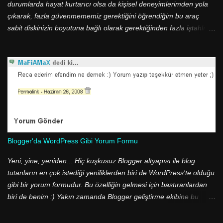
Burda bahsi geçen "Yorum Gö...
durumlarda hayat kurtarıcı olsa da kişisel deneyimlerimden yola
çıkarak, fazla güvenmememiz gerektiğini öğrendiğim bu araç
sabit diskinizin boyutuna bağlı olarak gerektiğinden fazla iştahlı
olabiliyor. Windows XP ve Windows 7 işletim sistemi
kullanıyorsanız Sistem Geri Yükleme aracının sabit diskinizde
kullanacağı boyutu belirleyebiliyorsunuz. İş Windows Vista'ya
geldiğinde kullanıcı arayüzü ile bu işi halletmeye imkan yok.
Komut satırı ile değişiklik yapmak gerekiyor. Sabit diskiniz
zamanla biriken sistem geri yükleme noktaları sebebiyle her
geçen gün kan kaybeder. İşte bu noktada, sabit disk boyutunuza
bağlı olarak eski geri yükleme noktalarını silip 60 GB'tan fazla yer
açmanız mümkün. Sistem Geri Yükleme aracı sabit diskinizin
Blogger'da WordPress Gibi Yorum Formu
%15'i kadar yeri kendine tahsis edebiliyor. Günümüzde kullanılan
sabit disk boyutlarını düşündüğümüzde de 500 GB'lık bir sabit
Yeni, yine, yeniden... Hiç kuşkusuz Blogger altyapısı ile blog
diskte 75 GB yeri -bazen- gereksiz yere heba etmi...
tutanların en çok istediği yeniliklerden biri de WordPress'te olduğu
gibi bir yorum formudur. Bu özelliğin gelmesi için bastıranlardan
biri de benim :) Yakın zamanda Blogger geliştirme ekibine bu
konuyu hatırlatmıştım. Sonunda beklenen oldu ve Blogger
geliştirme ekibi bu özelliği devreye soktu! Yazımda güncelleme