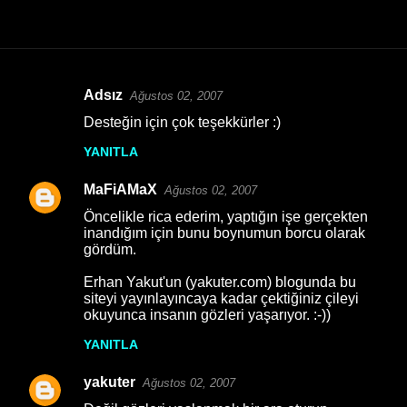
Adsız
Ağustos 02, 2007
Y
Desteğin için çok teşekkürler :)
o
YANITLA
r
u
MaFiAMaX
Ağustos 02, 2007
m
Öncelikle rica ederim, yaptığın işe gerçekten
l
inandığım için bunu boynumun borcu olarak
gördüm.
a
Erhan Yakut'un (yakuter.com) blogunda bu
r
siteyi yayınlayıncaya kadar çektiğiniz çileyi
okuyunca insanın gözleri yaşarıyor. :-))
YANITLA
yakuter
Ağustos 02, 2007