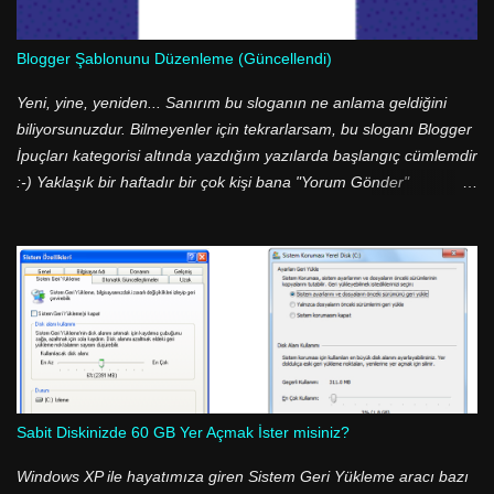
Blogger Şablonunu Düzenleme (Güncellendi)
Yeni, yine, yeniden... Sanırım bu sloganın ne anlama geldiğini
biliyorsunuzdur. Bilmeyenler için tekrarlarsam, bu sloganı Blogger
İpuçları kategorisi altında yazdığım yazılarda başlangıç cümlemdir
:-) Yaklaşık bir haftadır bir çok kişi bana "Yorum Gönder"
butonunu nasıl değiştirdiğimi sorup durdu. Aslında cevabı çok
basit; <img src=.../> etiketini kullanarak :-) İşlem bu kadar basit
olmasına rağmen bir çok kişi bu ve bunun gibi basit işlemleri
yapamıyor. Daha doğrusu sorun Blogger şablonunun XML
olmasından kaynaklanıyor. Blogger şablonumuza baktığımızda
herşeyin sunucularda barındırılan bir değişkene atandığını
görüyoruz. Yani kimse şablununun kodları arasında "Yorum
Gönder" ibaresini göremez! Onun yerine, <data:...> etiketi ile
atanan değişkeni görür. Ancak değişken diyince akla garip garip
Sabit Diskinizde 60 GB Yer Açmak İster misiniz?
ifadeler gelmesin, Google bu işi yaparken değişkenlere verdiği
adlarda İngilizce anlamlarını verecek şekilde isimlendirme yapmış.
Windows XP ile hayatımıza giren Sistem Geri Yükleme aracı bazı