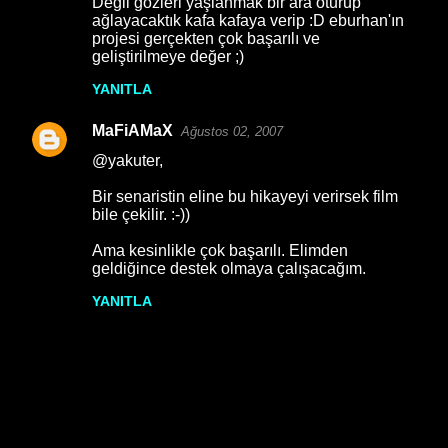
Değil gözleri yaşlanmak bir ara oturup
ağlayacaktık kafa kafaya verip :D eburhan'ın
projesi gerçekten çok başarılı ve
geliştirilmeye değer ;)
YANITLA
MaFiAMaX
Ağustos 02, 2007
@yakuter,
Bir senaristin eline bu hikayeyi verirsek film
bile çekilir. :-))
Ama kesinlikle çok başarılı. Elimden
geldiğince destek olmaya çalışacağım.
YANITLA