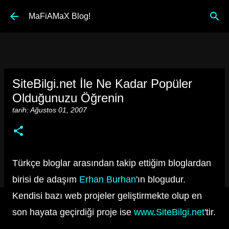
Ana içeriğe atla
MaFiAMaX Blog!
SiteBilgi.net İle Ne Kadar Popüler
Olduğunuzu Öğrenin
tarih:
Ağustos 01, 2007
Türkçe bloglar arasından takip ettiğim bloglardan
birisi de adaşım
Erhan Burhan
'ın blogudur.
Kendisi bazı web projeler geliştirmekte olup en
son hayata geçirdiği proje ise
www.SiteBilgi.net
'tir.