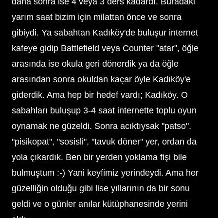
daha sonra ise 4 veya 3 ders kadardı. Buradaki
yarım saat bizim için milattan önce ve sonra
gibiydi. Ya sabahtan Kadıköy'de buluşur internet
kafeye gidip Battlefield veya Counter "atar", öğle
arasında ise okula geri dönerdik ya da öğle
arasından sonra okuldan kaçar öyle Kadıköy'e
giderdik. Ama hep bir hedef vardı; Kadıköy. O
sabahları buluşup 3-4 saat internette toplu oyun
oynamak ne güzeldi. Sonra acıktıysak "patso",
"pisikopat", "sosisli", "tavuk döner" yer, ordan da
yola çıkardık. Ben bir yerden yoklama fişi bile
bulmuştum :-) Yani keyfimiz yerindeydi. Ama her
güzelliğin olduğu gibi lise yıllarının da bir sonu
geldi ve o günler anılar kütüphanesinde yerini