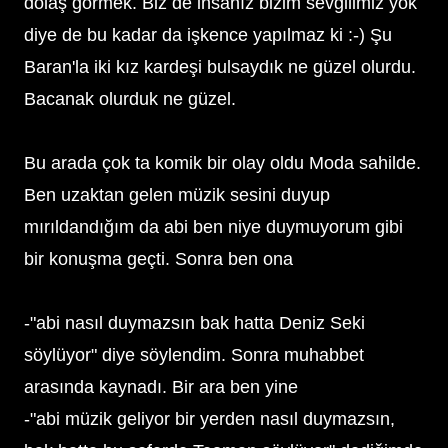
dolaş görmek. Biz de insanız bizim sevgilimiz yok
diye de bu kadar da işkence yapılmaz ki :-) Şu
Baran'la iki kız kardeşi bulsaydık ne güzel olurdu.
Bacanak olurduk ne güzel.
Bu arada çok ta komik bir olay oldu Moda sahilde.
Ben uzaktan gelen müzik sesini duyup
mırıldandığım da abi ben niye duymuyorum gibi
bir konuşma geçti. Sonra ben ona
-"abi nasıl duymazsın bak hatta Deniz Seki
söylüyor" diye söylendim. Sonra muhabbet
arasında kaynadı. Bir ara ben yine
-"abi müzik geliyor bir yerden nasıl duymazsın,