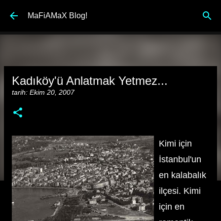
Ana içeriğe atla
MaFiAMaX Blog!
Kadıköy'ü Anlatmak Yetmez...
tarih:
Ekim 20, 2007
Kimi için
İstanbul'un
en kalabalık
ilçesi. Kimi
için en