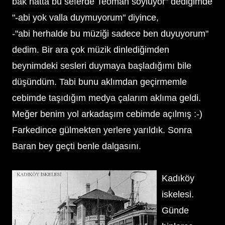
bak hatta bu seferde Teoman söylüyor" dediğimde
"-abi yok valla duymuyorum" diyince,
-"abi herhalde bu müziği sadece ben duyuyorum"
dedim. Bir ara çok müzik dinlediğimden
beynimdeki sesleri duymaya başladığımı bile
düşündüm. Tabi bunu aklımdan geçirmemle
cebimde taşıdığım medya çalarım aklıma geldi.
Meğer benim yol arkadaşım cebimde açılmış :-)
Farkedince gülmekten yerlere yarıldık. Sonra
Baran bey geçti benle dalgasını.
Kadıköy
iskelesi.
Günde