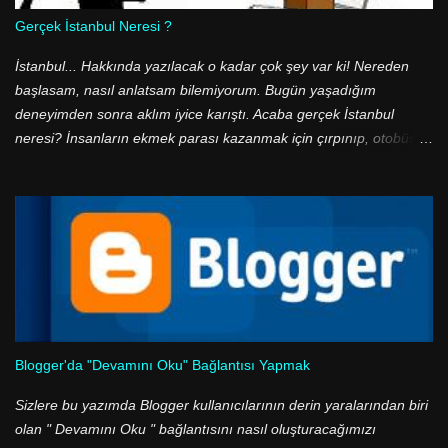
olduğuna dikkat edin.
Gerçek İstanbul Neresi ?
İstanbul... Hakkında yazılacak o kadar çok şey var ki! Nereden
başlasam, nasıl anlatsam bilemiyorum. Bugün yaşadığım
deneyimden sonra aklım iyice karıştı. Acaba gerçek İstanbul
neresi? İnsanların ekmek parası kazanmak için çırpınıp, otobüs
duraklarında ve ucuz halk ekmek büfelerinde metrelerce kuyruk
olduğu, geceleri binbir suçun işlendiği, sefaletin diz boyu olduğu o
gri renkli şehir mi? Yoksa yeşil ile mavinin buluştuğu, tarihi eserleri
ve doğal güzelliklerin birbiri ardı sıralandığı, boğaza nazır yalıların
olduğu bir cennet mi? Aslında aradaki zıtlıklar çok daha güzel, çok
daha belirgin dile getirilebilir. Ancak ben daha fazla ileri gitmek
istemiyorum. Çünkü ben, çünkü ben... Çünkü ben İstanbul'un en
güzel manzaralarından birine sahip olan Rumeli'yi anlatmak
istiyorum.
Blogger'da "Devamını Oku" Bağlantısı Yapmak
Sizlere bu yazımda Blogger kullanıcılarının derin yaralarından biri
olan " Devamını Oku " bağlantısını nasıl oluşturacağımızı