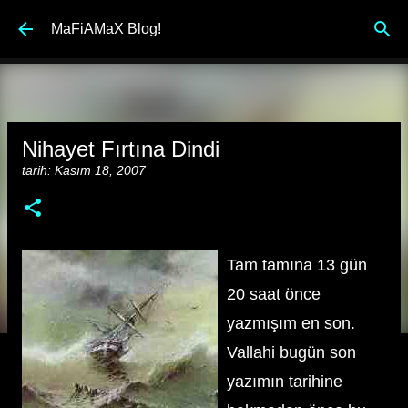
Ana içeriğe atla
MaFiAMaX Blog!
Nihayet Fırtına Dindi
tarih:
Kasım 18, 2007
Tam tamına 13 gün
20 saat önce
yazmışım en son.
Vallahi bugün son
yazımın tarihine