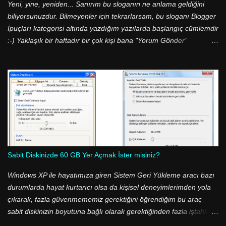
Yeni, yine, yeniden... Sanırım bu sloganın ne anlama geldiğini
biliyorsunuzdur. Bilmeyenler için tekrarlarsam, bu sloganı Blogger
İpuçları kategorisi altında yazdığım yazılarda başlangıç cümlemdir
:-) Yaklaşık bir haftadır bir çok kişi bana "Yorum Gönder"
butonunu nasıl değiştirdiğimi sorup durdu. Aslında cevabı çok
basit; <img src=.../> etiketini kullanarak :-) İşlem bu kadar basit
olmasına rağmen bir çok kişi bu ve bunun gibi basit işlemleri
yapamıyor. Daha doğrusu sorun Blogger şablonunun XML
olmasından kaynaklanıyor. Blogger şablonumuza baktığımızda
herşeyin sunucularda barındırılan bir değişkene atandığını
görüyoruz. Yani kimse şablununun kodları arasında "Yorum
Gönder" ibaresini göremez! Onun yerine, <data:...> etiketi ile
atanan değişkeni görür. Ancak değişken diyince akla garip garip
Sabit Diskinizde 60 GB Yer Açmak İster misiniz?
ifadeler gelmesin, Google bu işi yaparken değişkenlere verdiği
adlarda İngilizce anlamlarını verecek şekilde isimlendirme yapmış.
Windows XP ile hayatımıza giren Sistem Geri Yükleme aracı bazı
Burda bahsi geçen "Yorum Gö...
durumlarda hayat kurtarıcı olsa da kişisel deneyimlerimden yola
çıkarak, fazla güvenmememiz gerektiğini öğrendiğim bu araç
sabit diskinizin boyutuna bağlı olarak gerektiğinden fazla iştahlı
olabiliyor. Windows XP ve Windows 7 işletim sistemi