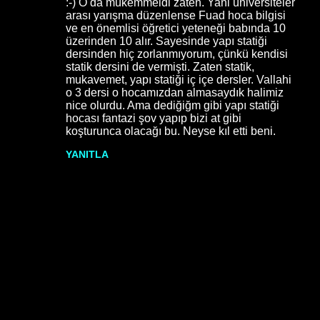
:-) O da mükemmeldi zaten. Yani üniversiteler
arası yarışma düzenlense Fuad hoca bilgisi
ve en önemlisi öğretici yeteneği babında 10
üzerinden 10 alır. Sayesinde yapı statiği
dersinden hiç zorlanmıyorum, çünkü kendisi
statik dersini de vermişti. Zaten statik,
mukavemet, yapı statiği iç içe dersler. Vallahi
o 3 dersi o hocamızdan almasaydık halimiz
nice olurdu. Ama dediğiğm gibi yapı statiği
hocası fantazi şov yapıp bizi at gibi
koşturunca olacağı bu. Neyse kıl etti beni.
YANITLA