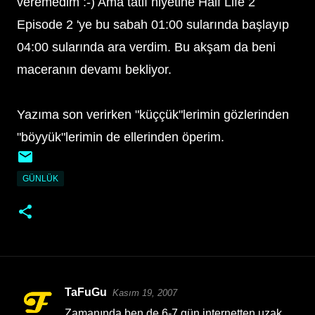
veremedim :-) Ama tatlı niyetine Half Life 2
Episode 2 'ye bu sabah 01:00 sularında başlayıp
04:00 sularında ara verdim. Bu akşam da beni
maceranın devamı bekliyor.
Yazıma son verirken "küççük"lerimin gözlerinden
"böyyük"lerimin de ellerinden öperim.
GÜNLÜK
TaFuGu
Kasım 19, 2007
Y
Zamanında ben de 6-7 gün internetten uzak