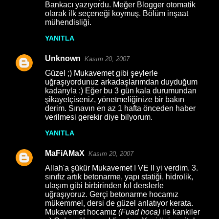
Bankacı yazıyordu. Meğer Blogger otomatik
olarak ilk seçeneği koymuş. Bölüm inşaat
mühendisliği.
YANITLA
Unknown
Kasım 20, 2007
Güzel ;) Mukavemet gibi şeylerle
uğraşıyordunuz arkadaşlarımdan duyduğum
kadarıyla :) Eğer bu 3 gün kala durumundan
şikayetçiseniz, yönetmeliğinize bir bakın
derim. Sınavın en az 1 hafta önceden haber
verilmesi gerekir diye bilyorum.
YANITLA
MaFiAMaX
Kasım 20, 2007
Allah'a şükür Mukavemet I VE II yi verdim. 3.
sınıfız artık betonarme, yapı statiği, hidrolik,
ulaşım gibi birbirinden kıl derslerle
uğraşıyoruz. Gerçi betonarme hocamız
mükemmel, dersi de güzel anlatıyor kerata.
Mukavemet hocamız
(Fuad hoca)
ile kankiler