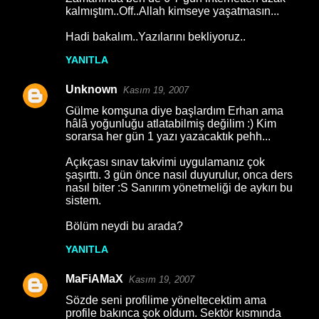
o
kalmıştım..Off..Allah kimseye yaşatmasın...
r
Hadi bakalım..Yazılarını bekliyoruz..
u
YANITLA
m
l
Unknown
Kasım 19, 2007
a
Gülme komşuna diye başlardım Erhan ama
hâlâ yoğunluğu atlatabilmiş değilim :) Kim
r
sorarsa her gün 1 yazı yazacaktık pehh...
Açıkçası sınav takvimi uygulamanız çok
şaşırttı. 3 gün önce nasıl duyurulur, onca ders
nasıl biter :S Sanırım yönetmeliği de aykırı bu
sistem.
Bölüm neydi bu arada?
YANITLA
MaFiAMaX
Kasım 19, 2007
Sözde seni profilime yöneltecektim ama
profile bakınca şok oldum. Sektör kısmında