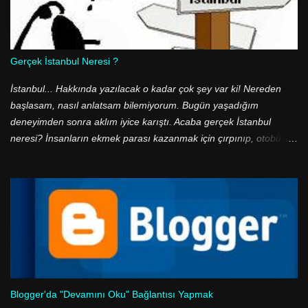
yazımda verdiğim kodlara uyup uymadığını denetlemeden yeni
kodlar ile değiştiriyorlar. Şablonunuzda iki adet p class='comment-
footer' sınıfı var. Lütfen bulduğunuz kodların yazıdaki ile aynı
olduğuna dikkat edin.
Gerçek İstanbul Neresi ?
İstanbul... Hakkında yazılacak o kadar çok şey var ki! Nereden
başlasam, nasıl anlatsam bilemiyorum. Bugün yaşadığım
deneyimden sonra aklım iyice karıştı. Acaba gerçek İstanbul
neresi? İnsanların ekmek parası kazanmak için çırpınıp, otobüs
duraklarında ve ucuz halk ekmek büfelerinde metrelerce kuyruk
olduğu, geceleri binbir suçun işlendiği, sefaletin diz boyu olduğu o
gri renkli şehir mi? Yoksa yeşil ile mavinin buluştuğu, tarihi eserleri
ve doğal güzelliklerin birbiri ardı sıralandığı, boğaza nazır yalıların
olduğu bir cennet mi? Aslında aradaki zıtlıklar çok daha güzel, çok
daha belirgin dile getirilebilir. Ancak ben daha fazla ileri gitmek
istemiyorum. Çünkü ben, çünkü ben... Çünkü ben İstanbul'un en
güzel manzaralarından birine sahip olan Rumeli'yi anlatmak
istiyorum.
Blogger'da "Devamını Oku" Bağlantısı Yapmak