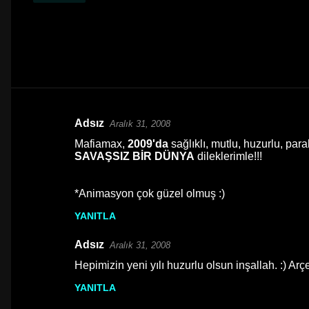
Adsız
Aralık 31, 2008
Y
Mafiamax,
2009'da
sağlıklı, mutlu, huzurlu, paral
o
SAVAŞSIZ BİR DÜNYA
dileklerimle!!!
r
u
*Animasyon çok güzel olmuş :)
m
YANITLA
l
Adsız
Aralık 31, 2008
a
Hepimizin yeni yılı huzurlu olsun inşallah. :) Arç
r
YANITLA