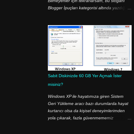
Bilmeyenler için tekrarlarsam, bu sloganı
Blogger İpuçları kategorisi altında yazdığım
yazılarda başlangıç cümlemdir :-) Yaklaşık
bir haftadır bir çok kişi bana "Yorum
Gönder" butonunu nasıl değiştirdiğimi sorup
durdu. Aslında cevabı çok basit; <img
src=.../> etiketini kullanarak :-) İşlem bu
kadar basit olmasına rağmen bir çok kişi bu
ve bunun gibi basit işlemleri yapamıyor.
Daha doğrusu sorun Blogger şablonunun
XML olmasından kaynaklanıyor. Blogger
Sabit Diskinizde 60 GB Yer Açmak İster
şablonumuza baktığımızda herşeyin
misiniz?
sunucularda barındırılan bir değişkene
atandığını görüyoruz. Yani kimse
Windows XP ile hayatımıza giren Sistem
şablununun kodları arasında "Yorum
Geri Yükleme aracı bazı durumlarda hayat
Gönder" ibaresini göremez! Onun yerine,
kurtarıcı olsa da kişisel deneyimlerimden
<data:...> etiketi ile atanan değişkeni görür.
yola çıkarak, fazla güvenmememiz
Ancak değişken diyince akla garip garip
gerektiğini öğrendiğim bu araç sabit
ifadeler gelmesin, Google bu işi yaparken
diskinizin boyutuna bağlı olarak