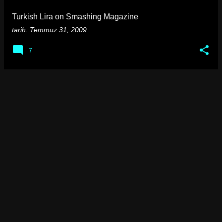
a
Turkish Lira on Smashing Magazine
r
tarih:
Temmuz 31, 2009
7