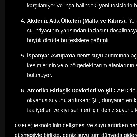
karşılanıyor ve inşa halindeki yeni tesislerle
Akdeniz Ada Ülkeleri (Malta ve Kıbrıs):
Yera
su ihtiyacının yarısından fazlasını desalinasy
büyük ölçüde bu tesislere bağımlı.
İspanya:
Avrupa'da deniz suyu arıtımında açı
kesimlerinin ve o bölgedeki tarım alanlarının s
bulunuyor.
Amerika Birleşik Devletleri ve Şili:
ABD'de ö
okyanus suyunu arıtırken; Şili, dünyanın en 
faaliyetleri ve kıyı şehirleri için deniz suyunu 
Özetle; teknolojinin gelişmesi ve suyu arıtırken ha
düşmesiyle birlikte, deniz suyu tüm dünyada gider