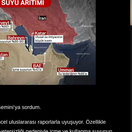
emini’ya sordum.
el uluslararası raporlarla uyuşuyor. Özellikle
 yetersizliği nedeniyle içme ve kullanma suyunun