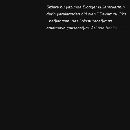
daha fazla ileri gitmek istemiyorum. Çünkü
Sizlere bu yazımda Blogger kullanıcılarının
ben, çünkü ben... Çünkü ben İstanbul'un en
derin yaralarından biri olan " Devamını Oku
güzel manzaralarından birine sahip olan
" bağlantısını nasıl oluşturacağımızı
Rumeli'yi anlatmak istiyorum.
anlatmaya çalışacağım. Aslında benim
yaptığım Dünya'yı kurtarmak değil çünkü bu
konu hakkında Blogger Destek sayfasında
yazı var, ancak Google'da aramalarım
sonucu bir çok kişinin hala sorunlar
yaşadığını gördüm, zaten dikkat ederseniz
Blogger tabanlı sitelerde bu bağlantıyı
oluşturabilmiş site çok az. Şimdi daha fazla
uzatmadan nasıl yapılır onu öğrenelim...