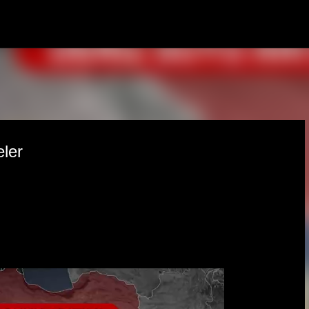
Ana içeriğe atla
eler