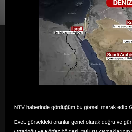
NTV haberinde gördüğüm bu görseli merak edip G
Evet, görseldeki oranlar genel olarak doğru ve günc
Ortadoğu ve Körfez bölgesi, tatlı su kaynaklarının