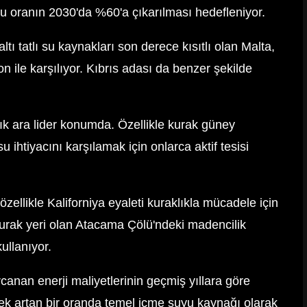
 bu oranın 2030'da %60'a çıkarılması hedefleniyor.
ltı tatlı su kaynakları son derece kısıtlı olan Malta,
on ile karşılıyor. Kıbrıs adası da benzer şekilde
k ara lider konumda. Özellikle kurak güney
u ihtiyacını karşılamak için onlarca aktif tesisi
zellikle Kaliforniya eyaleti kuraklıkla mücadele için
kurak yeri olan Atacama Çölü'ndeki madencilik
kullanıyor.
rcanan enerji maliyetlerinin geçmiş yıllara göre
ek artan bir oranda temel içme suyu kaynağı olarak