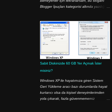
Bilmeyenler için tekrarlarsam, bu sloganı
Blogger İpuçları kategorisi altında yazdığım
yazılarda başlangıç cümlemdir :-) Yaklaşık
bir haftadır bir çok kişi bana "Yorum
Gönder" butonunu nasıl değiştirdiğimi sorup
durdu. Aslında cevabı çok basit; <img
src=.../> etiketini kullanarak :-) İşlem bu
kadar basit olmasına rağmen bir çok kişi bu
ve bunun gibi basit işlemleri yapamıyor.
Daha doğrusu sorun Blogger şablonunun
XML olmasından kaynaklanıyor. Blogger
Sabit Diskinizde 60 GB Yer Açmak İster
şablonumuza baktığımızda herşeyin
misiniz?
sunucularda barındırılan bir değişkene
atandığını görüyoruz. Yani kimse
Windows XP ile hayatımıza giren Sistem
şablununun kodları arasında "Yorum
Geri Yükleme aracı bazı durumlarda hayat
Gönder" ibaresini göremez! Onun yerine,
kurtarıcı olsa da kişisel deneyimlerimden
<data:...> etiketi ile atanan değişkeni görür.
yola çıkarak, fazla güvenmememiz
Ancak değişken diyince akla garip garip
gerektiğini öğrendiğim bu araç sabit
ifadeler gelmesin, Google bu işi yaparken
diskinizin boyutuna bağlı olarak