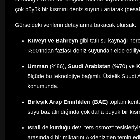
çok büyük bir kısmını deniz suyunu arıtarak (desal
Görseldeki verilerin detaylarına bakacak olursak:
Kuveyt ve Bahreyn
gibi tatlı su kaynağı ne
%90'ından fazlası deniz suyundan elde ediliy
Umman
(%86),
Suudi Arabistan
(%70) ve
K
ölçüde bu teknolojiye bağımlı. Üstelik Suudi 
konumunda.
Birleşik Arap Emirlikleri (BAE)
toplam kents
suyu baz alındığında çok daha büyük bir kısmı
İsrail
de kurduğu dev "ters osmoz" tesisleriyle
arasındaki bir miktarını Akdeniz'den temin edi