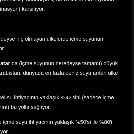
inasyon) karşılıyor.
redeyse hiç olmayan ülkelerde içme suyunun
or.
atar
da (içme suyunun neredeyse tamamı) büyük
Arabistan, dünyada en fazla deniz suyu arıtan ülke
el su ihtiyacının yaklaşık %42'sini (sadece içme
nı) bu yolla sağlıyor.
 içme suyu ihtiyacının yaklaşık %50'si ile %80'i
yor.