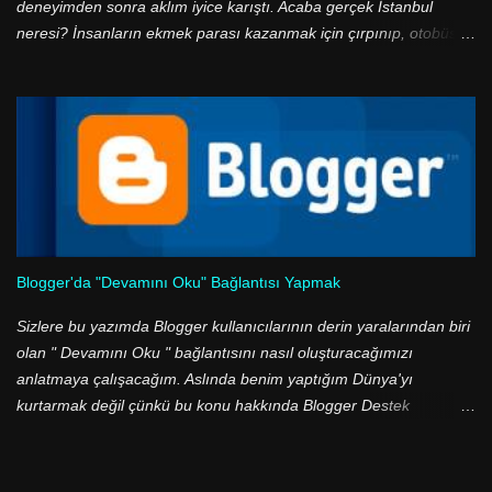
deneyimden sonra aklım iyice karıştı. Acaba gerçek İstanbul
neresi? İnsanların ekmek parası kazanmak için çırpınıp, otobüs
duraklarında ve ucuz halk ekmek büfelerinde metrelerce kuyruk
olduğu, geceleri binbir suçun işlendiği, sefaletin diz boyu olduğu o
gri renkli şehir mi? Yoksa yeşil ile mavinin buluştuğu, tarihi eserleri
ve doğal güzelliklerin birbiri ardı sıralandığı, boğaza nazır yalıların
olduğu bir cennet mi? Aslında aradaki zıtlıklar çok daha güzel, çok
daha belirgin dile getirilebilir. Ancak ben daha fazla ileri gitmek
istemiyorum. Çünkü ben, çünkü ben... Çünkü ben İstanbul'un en
güzel manzaralarından birine sahip olan Rumeli'yi anlatmak
istiyorum.
Blogger'da "Devamını Oku" Bağlantısı Yapmak
Sizlere bu yazımda Blogger kullanıcılarının derin yaralarından biri
olan " Devamını Oku " bağlantısını nasıl oluşturacağımızı
anlatmaya çalışacağım. Aslında benim yaptığım Dünya'yı
kurtarmak değil çünkü bu konu hakkında Blogger Destek
sayfasında yazı var, ancak Google'da aramalarım sonucu bir çok
kişinin hala sorunlar yaşadığını gördüm, zaten dikkat ederseniz
Blogger tabanlı sitelerde bu bağlantıyı oluşturabilmiş site çok az.