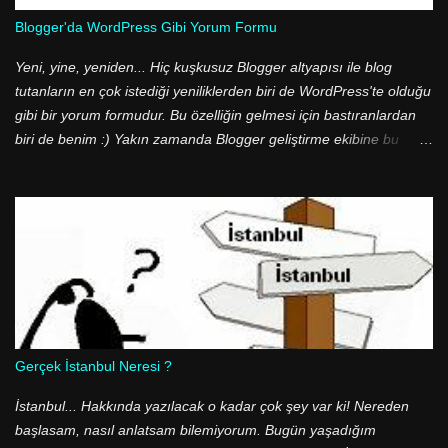
açmanız mümkün. Sistem Geri Yükleme aracı sabit diskinizin
Blogger'da WordPress Gibi Yorum Formu
%15'i kadar yeri kendine tahsis edebiliyor. Günümüzde kullanılan
sabit disk boyutlarını düşündüğümüzde de 500 GB'lık bir sabit
Yeni, yine, yeniden... Hiç kuşkusuz Blogger altyapısı ile blog
diskte 75 GB yeri -bazen- gereksiz yere heba etmi...
tutanların en çok istediği yeniliklerden biri de WordPress'te olduğu
gibi bir yorum formudur. Bu özelliğin gelmesi için bastıranlardan
biri de benim :) Yakın zamanda Blogger geliştirme ekibine bu
konuyu hatırlatmıştım. Sonunda beklenen oldu ve Blogger
geliştirme ekibi bu özelliği devreye soktu! Yazımda güncelleme
gerektirecek bir yanlış bulunmasa da bazı arkadaşların hataya
düştüklerini farkettim. Şablon kodları arasında p class='comment-
footer' satırını arayan arkadaşlar buldukları ilk satırı benim
yazımda verdiğim kodlara uyup uymadığını denetlemeden yeni
kodlar ile değiştiriyorlar. Şablonunuzda iki adet p class='comment-
footer' sınıfı var. Lütfen bulduğunuz kodların yazıdaki ile aynı
olduğuna dikkat edin.
Gerçek İstanbul Neresi ?
İstanbul... Hakkında yazılacak o kadar çok şey var ki! Nereden
başlasam, nasıl anlatsam bilemiyorum. Bugün yaşadığım