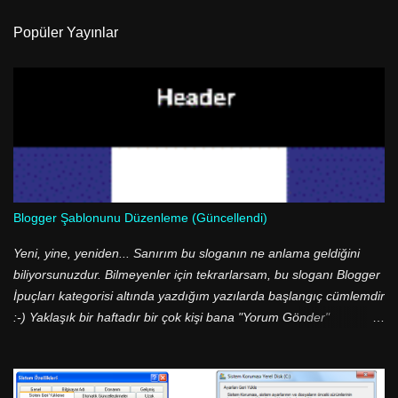
Popüler Yayınlar
Blogger Şablonunu Düzenleme (Güncellendi)
Yeni, yine, yeniden... Sanırım bu sloganın ne anlama geldiğini
biliyorsunuzdur. Bilmeyenler için tekrarlarsam, bu sloganı Blogger
İpuçları kategorisi altında yazdığım yazılarda başlangıç cümlemdir
:-) Yaklaşık bir haftadır bir çok kişi bana "Yorum Gönder"
butonunu nasıl değiştirdiğimi sorup durdu. Aslında cevabı çok
basit; <img src=.../> etiketini kullanarak :-) İşlem bu kadar basit
olmasına rağmen bir çok kişi bu ve bunun gibi basit işlemleri