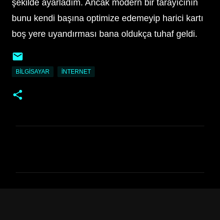
şekilde ayarladım. Ancak modern bir tarayıcının
bunu kendi başına optimize edemeyip harici kartı
boş yere uyandırması bana oldukça tuhaf geldi.
BILGISAYAR
İNTERNET
Y
o
r
u
m
l