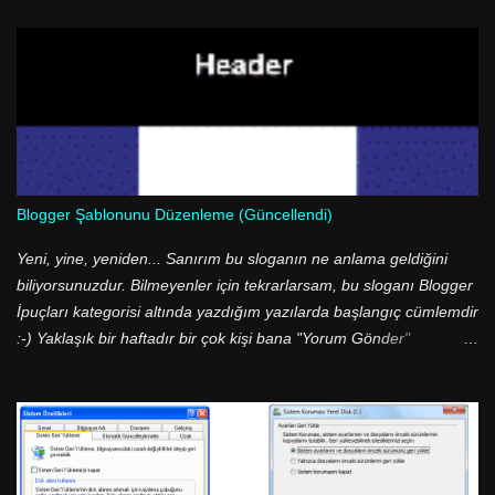
Blogger Şablonunu Düzenleme (Güncellendi)
Yeni, yine, yeniden... Sanırım bu sloganın ne anlama geldiğini
biliyorsunuzdur. Bilmeyenler için tekrarlarsam, bu sloganı Blogger
İpuçları kategorisi altında yazdığım yazılarda başlangıç cümlemdir
:-) Yaklaşık bir haftadır bir çok kişi bana "Yorum Gönder"
butonunu nasıl değiştirdiğimi sorup durdu. Aslında cevabı çok
basit; <img src=.../> etiketini kullanarak :-) İşlem bu kadar basit
olmasına rağmen bir çok kişi bu ve bunun gibi basit işlemleri
yapamıyor. Daha doğrusu sorun Blogger şablonunun XML
olmasından kaynaklanıyor. Blogger şablonumuza baktığımızda