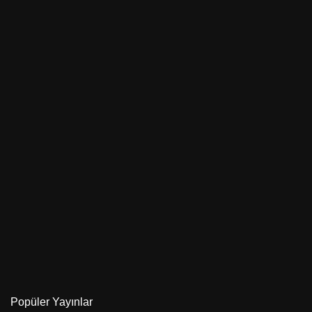
d
e
r
Popüler Yayınlar