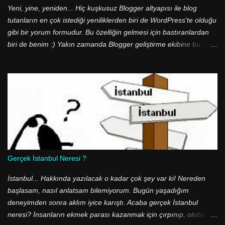
sabit disk boyutlarını düşündüğümüzde de 500 GB'lık bir sabit
Yeni, yine, yeniden... Hiç kuşkusuz Blogger altyapısı ile blog
diskte 75 GB yeri -bazen- gereksiz yere heba etmi...
tutanların en çok istediği yeniliklerden biri de WordPress'te olduğu
gibi bir yorum formudur. Bu özelliğin gelmesi için bastıranlardan
biri de benim :) Yakın zamanda Blogger geliştirme ekibine bu
konuyu hatırlatmıştım. Sonunda beklenen oldu ve Blogger
geliştirme ekibi bu özelliği devreye soktu! Yazımda güncelleme
gerektirecek bir yanlış bulunmasa da bazı arkadaşların hataya
düştüklerini farkettim. Şablon kodları arasında p class='comment-
footer' satırını arayan arkadaşlar buldukları ilk satırı benim
yazımda verdiğim kodlara uyup uymadığını denetlemeden yeni
kodlar ile değiştiriyorlar. Şablonunuzda iki adet p class='comment-
footer' sınıfı var. Lütfen bulduğunuz kodların yazıdaki ile aynı
olduğuna dikkat edin.
Gerçek İstanbul Neresi ?
İstanbul... Hakkında yazılacak o kadar çok şey var ki! Nereden
başlasam, nasıl anlatsam bilemiyorum. Bugün yaşadığım
deneyimden sonra aklım iyice karıştı. Acaba gerçek İstanbul
neresi? İnsanların ekmek parası kazanmak için çırpınıp, otobüs