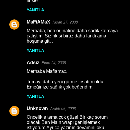
linkte
YANITLA
MaFiAMaX
Nisan 27, 2008
Merhaba, ben orjinaline daha sadık kalmaya
çalıştım. Sizinkisi biraz daha farklı ama
hoşuma gitti.
YANITLA
Adsız
Ekim 24, 2008
Merhaba Mafiamax,
Temayı daha yeni görme fırsatım oldu.
Emeğinize sağlık çok beğendim.
YANITLA
Unknown
Aralık 06, 2008
Öncelikle tema çok güzel.Bir kaç sorum
olacak.Ben Main wrapı genişletmek
istiyorum.Ayrıca yazının devamını oku