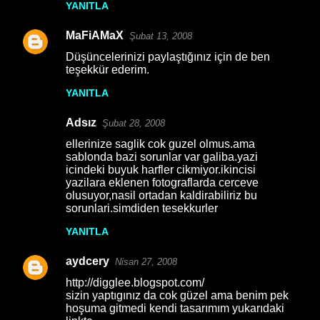
YANITLA
MaFiAMaX
Şubat 13, 2008
Düşüncelerinizi paylaştığınız için de ben
teşekkür ederim.
YANITLA
Adsız
Şubat 28, 2008
ellerinize saglik cok guzel olmus.ama
sablonda bazi sorunlar var galiba.yazi
icindeki buyuk harfler cikmiyor.ikincisi
yazilara eklenen fotograflarda cerceve
olusuyor,nasil ortadan kaldirabiliriz bu
sorunlari.simdiden tesekkurler
YANITLA
aydcery
Nisan 27, 2008
http://digglee.blogspot.com/
sizin yaptıgınız da cok güzel ama benim pek
hoşuma gitmedi kendi tasarımım yukarıdaki