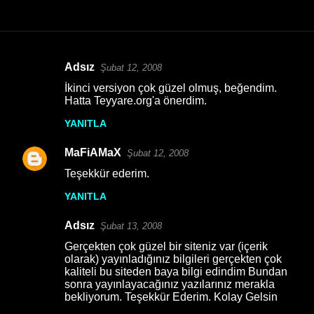
Adsız
Şubat 12, 2008
Y
İkinci versiyon çok güzel olmuş, beğendim.
o
Hatta Teyyare.org'a önerdim.
r
YANITLA
u
MaFiAMaX
m
Şubat 12, 2008
l
Teşekkür ederim.
a
YANITLA
r
Adsız
Şubat 13, 2008
Gerçekten çok güzel bir siteniz var (içerik
olarak) yayınladığınız bilgileri gerçekten çok
kaliteli bu siteden baya bilgi edindim Bundan
sonra yayınlayacağınız yazılarınız merakla
bekliyorum. Teşekkür Ederim. Kolay Gelsin