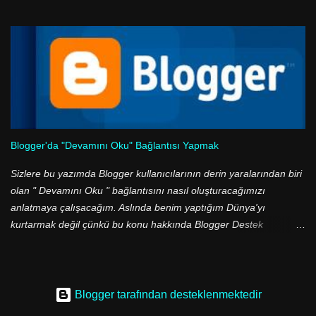
duraklarında ve ucuz halk ekmek büfelerinde metrelerce kuyruk
olduğu, geceleri binbir suçun işlendiği, sefaletin diz boyu olduğu o
gri renkli şehir mi? Yoksa yeşil ile mavinin buluştuğu, tarihi eserleri
ve doğal güzelliklerin birbiri ardı sıralandığı, boğaza nazır yalıların
olduğu bir cennet mi? Aslında aradaki zıtlıklar çok daha güzel, çok
daha belirgin dile getirilebilir. Ancak ben daha fazla ileri gitmek
istemiyorum. Çünkü ben, çünkü ben... Çünkü ben İstanbul'un en
güzel manzaralarından birine sahip olan Rumeli'yi anlatmak
istiyorum.
Blogger'da "Devamını Oku" Bağlantısı Yapmak
Sizlere bu yazımda Blogger kullanıcılarının derin yaralarından biri
olan " Devamını Oku " bağlantısını nasıl oluşturacağımızı
anlatmaya çalışacağım. Aslında benim yaptığım Dünya'yı
kurtarmak değil çünkü bu konu hakkında Blogger Destek
sayfasında yazı var, ancak Google'da aramalarım sonucu bir çok
kişinin hala sorunlar yaşadığını gördüm, zaten dikkat ederseniz
Blogger tabanlı sitelerde bu bağlantıyı oluşturabilmiş site çok az.
Şimdi daha fazla uzatmadan nasıl yapılır onu öğrenelim...
Blogger tarafından desteklenmektedir