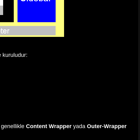
e kuruludur:
 genellikle
Content Wrapper
yada
Outer-Wrapper