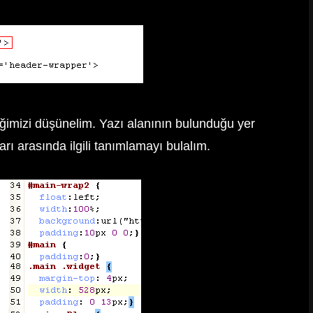
diğimizi düşünelim. Yazı alanının bulunduğu yer
ı arasında ilgili tanımlamayı bulalım.