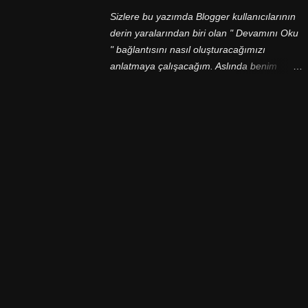
daha fazla ileri gitmek istemiyorum. Çünkü
Sizlere bu yazımda Blogger kullanıcılarının
ben, çünkü ben... Çünkü ben İstanbul'un en
derin yaralarından biri olan " Devamını Oku
güzel manzaralarından birine sahip olan
" bağlantısını nasıl oluşturacağımızı
Rumeli'yi anlatmak istiyorum.
anlatmaya çalışacağım. Aslında benim
yaptığım Dünya'yı kurtarmak değil çünkü bu
konu hakkında Blogger Destek sayfasında
yazı var, ancak Google'da aramalarım
sonucu bir çok kişinin hala sorunlar
yaşadığını gördüm, zaten dikkat ederseniz
Blogger tabanlı sitelerde bu bağlantıyı
oluşturabilmiş site çok az. Şimdi daha fazla
uzatmadan nasıl yapılır onu öğrenelim...