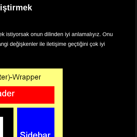
ğiştirmek
k istiyorsak onun dilinden iyi anlamalıyız. Onu
i değişkenler ile iletişime geçtiğini çok iyi