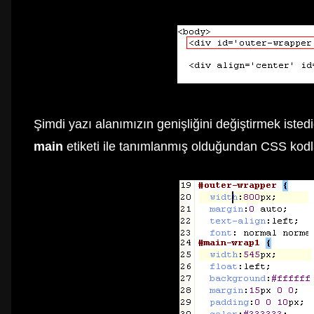
Şimdi yazı alanımızın genişliğini değiştirmek iste
main
etiketi ile tanımlanmış olduğundan CSS kodlar