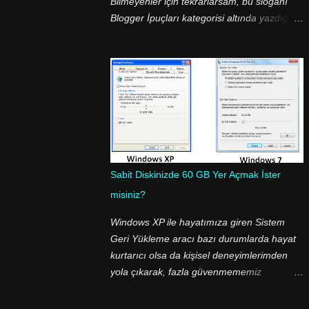
Bilmeyenler için tekrarlarsam, bu sloganı
Blogger İpuçları kategorisi altında yazdığım
yazılarda başlangıç cümlemdir :-) Yaklaşık
bir haftadır bir çok kişi bana "Yorum
Gönder" butonunu nasıl değiştirdiğimi sorup
durdu. Aslında cevabı çok basit; <img
src=.../> etiketini kullanarak :-) İşlem bu
kadar basit olmasına rağmen bir çok kişi bu
ve bunun gibi basit işlemleri yapamıyor.
Daha doğrusu sorun Blogger şablonunun
XML olmasından kaynaklanıyor. Blogger
Sabit Diskinizde 60 GB Yer Açmak İster
şablonumuza baktığımızda herşeyin
misiniz?
sunucularda barındırılan bir değişkene
atandığını görüyoruz. Yani kimse
Windows XP ile hayatımıza giren Sistem
şablununun kodları arasında "Yorum
Geri Yükleme aracı bazı durumlarda hayat
Gönder" ibaresini göremez! Onun yerine,
kurtarıcı olsa da kişisel deneyimlerimden
<data:...> etiketi ile atanan değişkeni görür.
yola çıkarak, fazla güvenmememiz
Ancak değişken diyince akla garip garip
gerektiğini öğrendiğim bu araç sabit
ifadeler gelmesin, Google bu işi yaparken
diskinizin boyutuna bağlı olarak