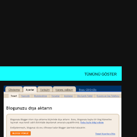
Ana içeriğe atla
!
TÜMÜNÜ GÖSTER
NASIL YAPILIR?