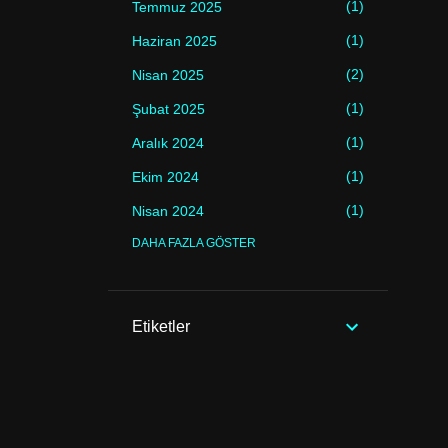
1
Temmuz 2025
1
Haziran 2025
2
Nisan 2025
1
Şubat 2025
1
Aralık 2024
1
Ekim 2024
1
Nisan 2024
DAHA FAZLA GÖSTER
1
Mayıs 2023
1
Ocak 2023
1
Mayıs 2022
Etiketler
1
Temmuz 2018
2
Mayıs 2018
1
Haziran 2017