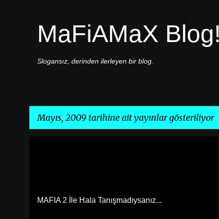
MaFiAMaX Blog
Slogansız, derinden ilerleyen bir blog.
Mayıs, 2009 tarihine ait yayınlar gösteriliyor
K
OYUN
a
y
ı
MAFIA 2 İle Hala Tanışmadıysanız...
t