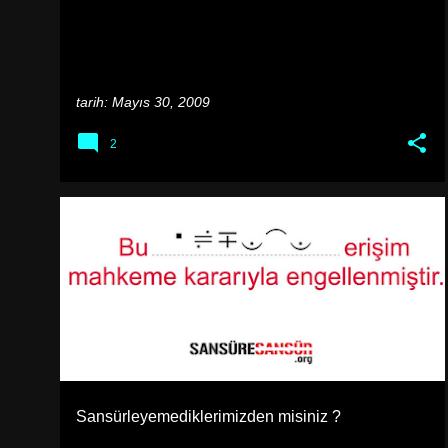
l
a
r
tarih:
Mayıs 30, 2009
2
İNTERNET
Sansürleyemediklerimizden misiniz ?