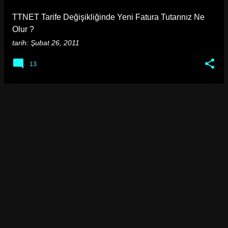
a
TTNET Tarife Değişikliğinde Yeni Fatura Tutarınız Ne
r
Olur ?
tarih:
Şubat 26, 2011
13