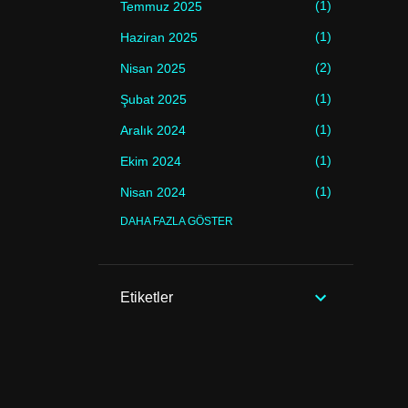
1
Temmuz 2025
1
Haziran 2025
2
Nisan 2025
1
Şubat 2025
1
Aralık 2024
1
Ekim 2024
1
Nisan 2024
DAHA FAZLA GÖSTER
1
Mayıs 2023
1
Ocak 2023
1
Mayıs 2022
Etiketler
1
Temmuz 2018
2
Mayıs 2018
1
Haziran 2017