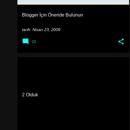
l
a
Blogger İçin Öneride Bulunun
r
tarih:
Nisan 23, 2009
22
BLOG HAKKINDA
2 Olduk