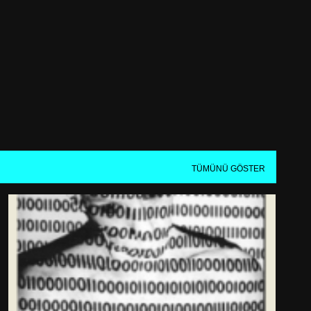
Ana içeriğe atla
!
TÜMÜNÜ GÖSTER
GÜNLÜK