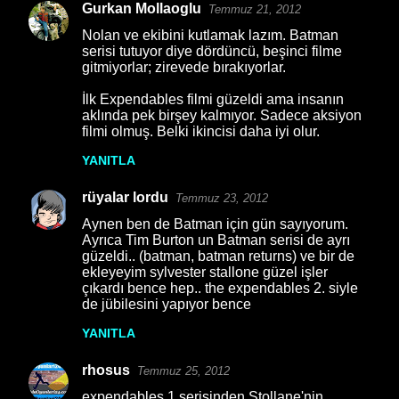
Gurkan Mollaoglu
Temmuz 21, 2012
Y
Nolan ve ekibini kutlamak lazım. Batman
o
serisi tutuyor diye dördüncü, beşinci filme
gitmiyorlar; zirevede bırakıyorlar.
r
u
İlk Expendables filmi güzeldi ama insanın
aklında pek birşey kalmıyor. Sadece aksiyon
m
filmi olmuş. Belki ikincisi daha iyi olur.
l
YANITLA
a
r
rüyalar lordu
Temmuz 23, 2012
Aynen ben de Batman için gün sayıyorum.
Ayrıca Tim Burton un Batman serisi de ayrı
güzeldi.. (batman, batman returns) ve bir de
ekleyeyim sylvester stallone güzel işler
çıkardı bence hep.. the expendables 2. siyle
de jübilesini yapıyor bence
YANITLA
rhosus
Temmuz 25, 2012
expendables 1 serisinden Stollane'nin