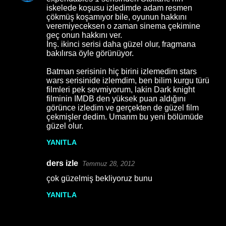
iskelede koşusu izledimde adam resmen
çökmüş koşamıyor bile, oyunun hakkını
veremiyeceksen o zaman sinema çekimine
geç onun hakkını ver.
İnş. ikinci serisi daha güzel olur, fragmana
bakılırsa öyle görünüyor.
Batman serisinin hiç birini izlemedim stars
wars serisinide izlemdim, ben bilim kurgu türü
filmleri pek sevmiyorum, lakin Dark knight
filminin IMDB den yüksek puan aldığını
görünce izledim ve gerçekten de güzel film
çekmişler dedim. Umarım bu yeni bölümüde
güzel olur.
YANITLA
ders izle
Temmuz 28, 2012
çok güzelmiş bekliyoruz bunu
YANITLA