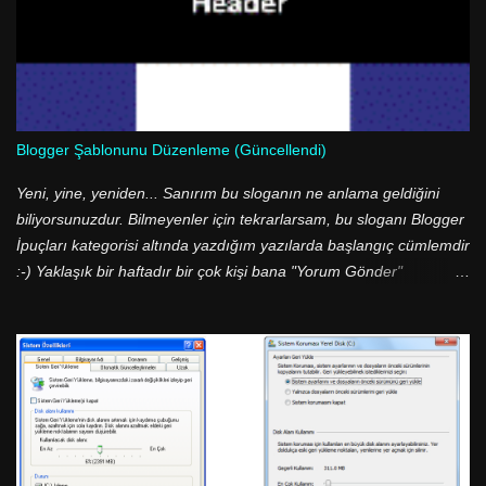
Blogger Şablonunu Düzenleme (Güncellendi)
Yeni, yine, yeniden... Sanırım bu sloganın ne anlama geldiğini
biliyorsunuzdur. Bilmeyenler için tekrarlarsam, bu sloganı Blogger
İpuçları kategorisi altında yazdığım yazılarda başlangıç cümlemdir
:-) Yaklaşık bir haftadır bir çok kişi bana "Yorum Gönder"
butonunu nasıl değiştirdiğimi sorup durdu. Aslında cevabı çok
basit; <img src=.../> etiketini kullanarak :-) İşlem bu kadar basit
olmasına rağmen bir çok kişi bu ve bunun gibi basit işlemleri
yapamıyor. Daha doğrusu sorun Blogger şablonunun XML
olmasından kaynaklanıyor. Blogger şablonumuza baktığımızda
herşeyin sunucularda barındırılan bir değişkene atandığını
görüyoruz. Yani kimse şablununun kodları arasında "Yorum
Gönder" ibaresini göremez! Onun yerine, <data:...> etiketi ile