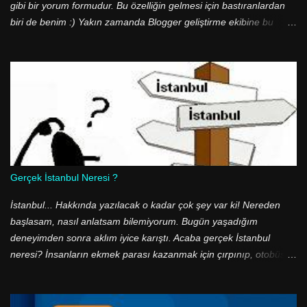
gibi bir yorum formudur. Bu özelliğin gelmesi için bastıranlardan
biri de benim :) Yakın zamanda Blogger geliştirme ekibine bu
konuyu hatırlatmıştım. Sonunda beklenen oldu ve Blogger
geliştirme ekibi bu özelliği devreye soktu! Yazımda güncelleme
gerektirecek bir yanlış bulunmasa da bazı arkadaşların hataya
düştüklerini farkettim. Şablon kodları arasında p class='comment-
footer' satırını arayan arkadaşlar buldukları ilk satırı benim
yazımda verdiğim kodlara uyup uymadığını denetlemeden yeni
kodlar ile değiştiriyorlar. Şablonunuzda iki adet p class='comment-
footer' sınıfı var. Lütfen bulduğunuz kodların yazıdaki ile aynı
olduğuna dikkat edin.
Gerçek İstanbul Neresi ?
İstanbul... Hakkında yazılacak o kadar çok şey var ki! Nereden
başlasam, nasıl anlatsam bilemiyorum. Bugün yaşadığım
deneyimden sonra aklım iyice karıştı. Acaba gerçek İstanbul
neresi? İnsanların ekmek parası kazanmak için çırpınıp, otobüs
duraklarında ve ucuz halk ekmek büfelerinde metrelerce kuyruk
olduğu, geceleri binbir suçun işlendiği, sefaletin diz boyu olduğu o
gri renkli şehir mi? Yoksa yeşil ile mavinin buluştuğu, tarihi eserleri